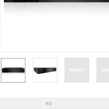
PoC DVR
대리점
PoC 카메라
오시는길
AHD / TVI
DVR
카메라
특화제품
불꽃감지 카메라
발열/열감지 카메라
외장 스토리지
자동 게이트 솔루션
주변기기
컨버터
키보드
기타
개요