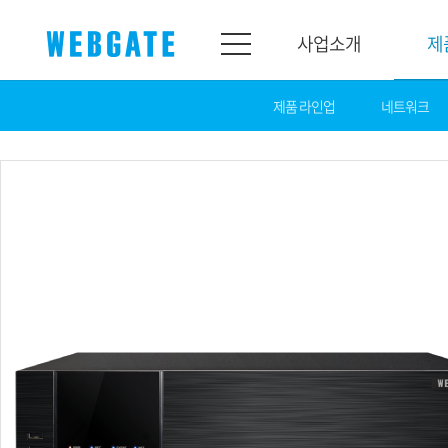
사업소개
제
제품 라인업
네트워크
사업소개
제품소개
웹게이트
제품라인업
개요
네트워크
연혁
카메라
조직도
NVR
인증
EX-SDI / HD-SDI
홍보센터
DVR
공지
카메라
뉴스
PoC 솔루션
광고