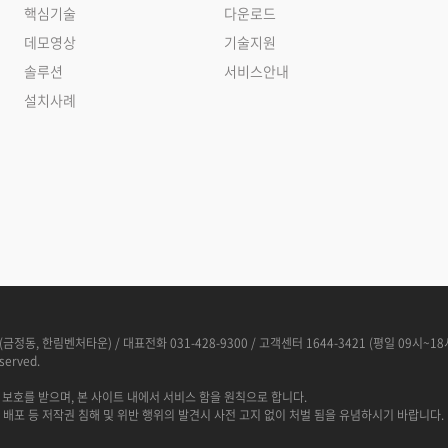
핵심기술
다운로드
데모영상
기술지원
솔루션
서비스안내
설치사례
(금정동, 한림벤처타운) / 대표전화 031-428-9300 / 고객센터 1644-3421 (평일 09시~18
served.
 보호를 받으며, 본 사이트 내에서 서비스 함을 원칙으로 합니다.
사, 배포 등 저작권 침해 및 위반 행위의 발견시 사전 고지 없이 처벌 됨을 유념하시기 바랍니다.