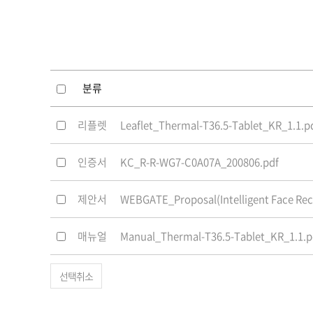
소프트웨어
VMS
모바일
재분배서버
영상정보보안
분류
AI
리플렛
Leaflet_Thermal-T36.5-Tablet_KR_1.1.p
TTA인증
NVR / DVR
인증서
KC_R-R-WG7-C0A07A_200806.pdf
카메라
제안서
WEBGATE_Proposal(Intelligent Face Rec
매뉴얼
Manual_Thermal-T36.5-Tablet_KR_1.1.p
선택취소