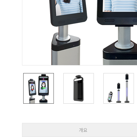
PoC DVR
대리점
PoC 카메라
오시는길
AHD / TVI
DVR
카메라
특화제품
불꽃감지 카메라
발열/열감지 카메라
외장 스토리지
자동 게이트 솔루션
주변기기
컨버터
키보드
기타
개요