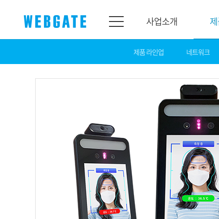
사업소개
제
제품 라인업
네트워크
사업소개
제품소개
웹게이트
제품라인업
개요
네트워크
연혁
카메라
조직도
NVR
인증
EX-SDI / HD-S
홍보센터
DVR
공지
카메라
뉴스
PoC 솔루션
광고