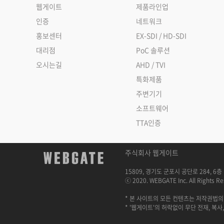
웹게이트
제품라인업
인증
네트워크
홍보센터
EX-SDI / HD-SDI
대리점
PoC 솔루션
오시는길
AHD / TVI
특화제품
주변기기
소프트웨어
TTA인증
주식회사 웹게이트
15809, 경기도 군포시 공단로 284, 6층 
ⓒ 2020. WEBGATE Inc. All Rights Re
* 본 사이트의 모든 컨텐츠는 저작권법의
* '웹게이트'의 허락없이 무단 전재, 복