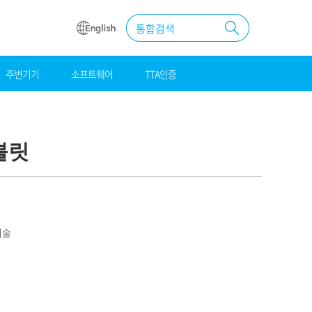
통합검색
주변기기
소프트웨어
TTA인증
원
조달
우수제품
블릿
MAS계약
기술