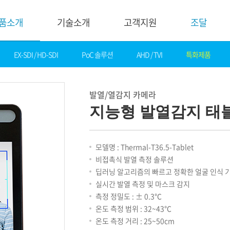
품소개
기술소개
고객지원
조달
EX-SDI / HD-SDI
PoC 솔루션
AHD / TVI
특화제품
기술소개
고객지
핵심기술
다운로드
발열/열감지 카메라
제품자료
데모영상
지능형 발열감지 태
소프트웨어
솔루션
간편 매뉴얼
카탈로그
화재감지
모델명 : Thermal-T36.5-Tablet
기타자료
호텔&레저
비접촉식 발열 측정 솔루션
DI
게임&카지노
딥러닝 알고리즘의 빠르고 정확한 얼굴 인식 
기술지원
은행
실시간 발열 측정 및 마스크 감지
설정가이드
교통
측정 정밀도 : ± 0.3℃
기술문의
산업
온도 측정 범위 : 32~43℃
기술자료
공공&교육
온도 측정 거리 : 25~50cm