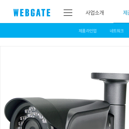
사업소개
제
제품 라인업
네트워크
사업소개
제품소개
웹게이트
제품라인업
개요
네트워크
연혁
카메라
조직도
NVR
인증
EX-SDI / HD-SDI
홍보센터
DVR
공지
카메라
뉴스
PoC 솔루션
광고