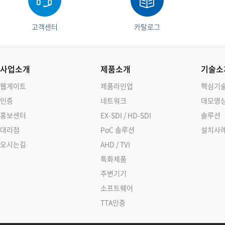
고객센터
카탈로그
사업소개
제품소개
기술소
웹게이트
제품라인업
핵심기
인증
네트워크
데모영
홍보센터
EX-SDI / HD-SDI
솔루션
대리점
PoC 솔루션
설치사
오시는길
AHD / TVI
특화제품
주변기기
소프트웨어
TTA인증