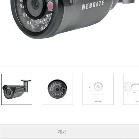
PoC DVR
대리점
PoC 카메라
오시는길
AHD / TVI
DVR
카메라
특화제품
불꽃감지 카메라
발열/열감지 카메라
외장 스토리지
자동 게이트 솔루션
주변기기
컨버터
키보드
기타
개요