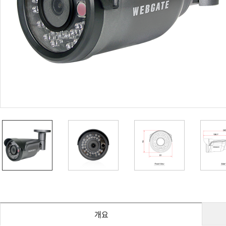
PoC DVR
대리점
PoC 카메라
오시는길
AHD / TVI
DVR
카메라
특화제품
불꽃감지 카메라
발열/열감지 카메라
외장 스토리지
자동 게이트 솔루션
주변기기
컨버터
키보드
기타
개요