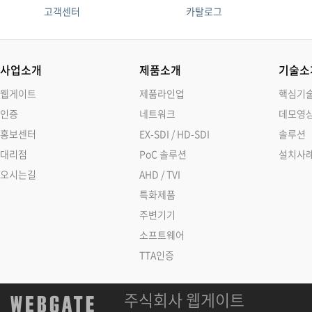
고객센터
카탈로그
사업소개
제품소개
기술소
웹게이트
제품라인업
핵심기
인증
네트워크
데모영
홍보센터
EX-SDI / HD-SDI
솔루션
대리점
PoC 솔루션
설치사
오시는길
AHD / TVI
특화제품
주변기기
소프트웨어
TTA인증
주식회사 웹게이트