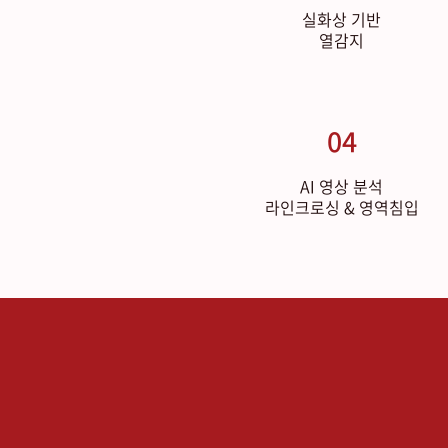
실화상 기반
열감지
04
AI 영상 분석
라인크로싱 & 영역침입