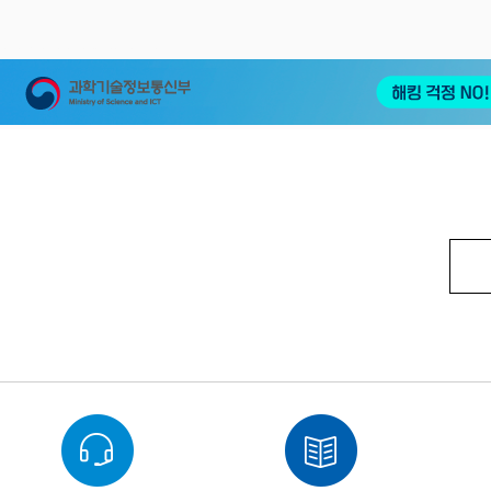
korea soc cctv /CCTV열감지카메라 / CCTV열화상카메라 /CCTV Thermal Detection Camera / CCTV Thermal Imaging Camera CCTV