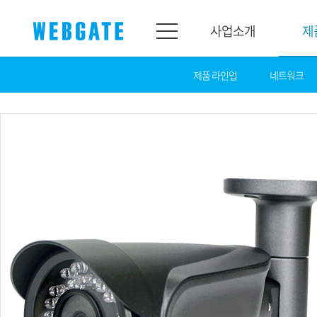
사업소개
제
제품 라인업
네트워크
사업소개
제품소개
웹게이트
제품라인업
개요
네트워크
연혁
카메라
조직도
NVR
인증
EX-SDI / HD-SDI
홍보센터
DVR
공지
카메라
뉴스
PoC 솔루션
광고