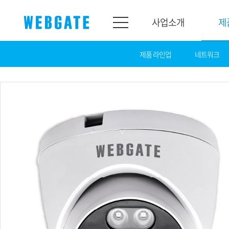
사업소개
제
제품 라인업
네트워크
사업소개
제품소개
웹게이트
제품라인업
개요
네트워크
연혁
카메라
조직도
NVR
인증
EX-SDI / HD-SDI
홍보센터
DVR
공지
카메라
뉴스
PoC 솔루션
광고