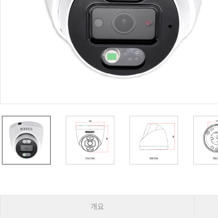
PoC DVR
대리점
PoC 카메라
오시는길
AHD / TVI
DVR
카메라
특화제품
불꽃감지 카메라
발열/열감지 카메라
외장 스토리지
자동 게이트 솔루션
주변기기
컨버터
키보드
기타
개요