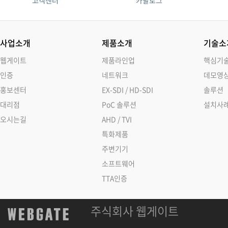
고객센터
카탈로그
사업소개
제품소개
기술소
웹게이트
제품라인업
핵심기
인증
네트워크
데모영
홍보센터
EX-SDI / HD-SDI
솔루션
대리점
PoC 솔루션
설치사
오시는길
AHD / TVI
특화제품
주변기기
소프트웨어
TTA인증
주식회사 웹게이트