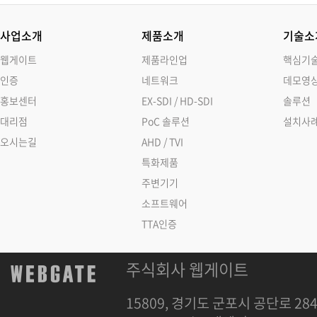
사업소개
제품소개
기술소
웹게이트
제품라인업
핵심기
인증
네트워크
데모영
홍보센터
EX-SDI / HD-SDI
솔루션
대리점
PoC 솔루션
설치사
오시는길
AHD / TVI
특화제품
주변기기
소프트웨어
TTA인증
주식회사 웹게이트
15809, 경기도 군포시 공단로 284