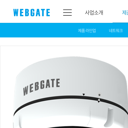
사업소개
제
제품 라인업
네트워크
사업소개
제품소개
웹게이트
제품라인업
개요
네트워크
연혁
카메라
조직도
NVR
인증
EX-SDI / HD-SDI
홍보센터
DVR
공지
카메라
뉴스
PoC 솔루션
광고