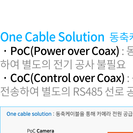
소프트웨어
VMS
모바일
재분배서버
One Cable Solution
동축
영상정보보안
AI
· PoC(Power over Coax)
:
TTA인증
하여 별도의 전기 공사 불필요
NVR / DVR
카메라
· CoC(Control over Coax)
:
전송하여 별도의 RS485 선로 