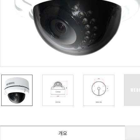
PoC DVR
대리점
PoC 카메라
오시는길
AHD / TVI
DVR
카메라
특화제품
불꽃감지 카메라
발열/열감지 카메라
외장 스토리지
자동 게이트 솔루션
주변기기
컨버터
키보드
기타
개요