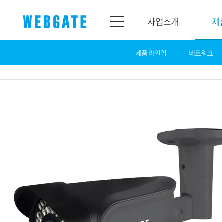
사업소개
제
제품 라인업
네트워크
사업소개
제품소개
웹게이트
제품라인업
개요
네트워크
연혁
카메라
조직도
NVR
인증
EX-SDI / HD-SDI
홍보센터
DVR
공지
카메라
뉴스
PoC 솔루션
광고