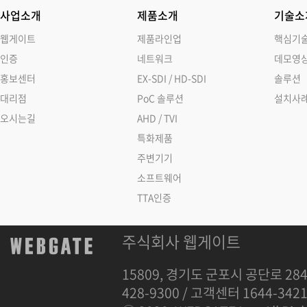
사업소개
제품소개
기술소
웹게이트
제품라인업
핵심기
인증
네트워크
데모영
홍보센터
EX-SDI / HD-SDI
솔루션
대리점
PoC 솔루션
설치사
오시는길
AHD / TVI
특화제품
주변기기
소프트웨어
TTA인증
주식회사 웹게이트
15809, 경기도 군포시 공단로 284
428-9300 / 고객센터 1644-342