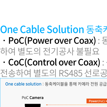
소프트웨어
VMS
모바일
재분배서버
One Cable Solution
동축케
영상정보보안
AI
· PoC(Power over Coax)
:
TTA인증
하여 별도의 전기공사 불필요
NVR / DVR
카메라
· CoC(Control over Coax)
:
전송하여 별도의 RS485 선로