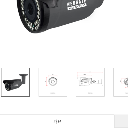
PoC DVR
대리점
PoC 카메라
오시는길
AHD / TVI
DVR
카메라
특화제품
불꽃감지 카메라
발열/열감지 카메라
외장 스토리지
자동 게이트 솔루션
주변기기
컨버터
키보드
기타
개요