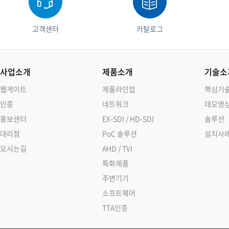
고객센터
카탈로그
사업소개
제품소개
기술소
웹게이트
제품라인업
핵심기
인증
네트워크
데모영
홍보센터
EX-SDI / HD-SDI
솔루션
대리점
PoC 솔루션
설치사
오시는길
AHD / TVI
특화제품
주변기기
소프트웨어
TTA인증