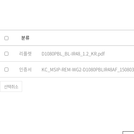
소프트웨어
VMS
모바일
재분배서버
영상정보보안
분류
AI
리플렛
D1080PBL_BL-IR48_1.2_KR.pdf
TTA인증
NVR / DVR
인증서
KC_MSIP-REM-WG2-D1080PBLIR48AF_150803
카메라
선택취소