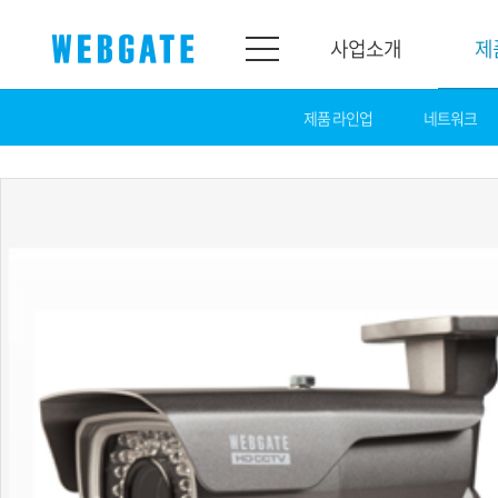
사업소개
제
제품 라인업
네트워크
사업소개
제품소개
웹게이트
제품라인업
개요
네트워크
연혁
카메라
조직도
NVR
인증
EX-SDI / HD-SDI
홍보센터
DVR
공지
카메라
뉴스
PoC 솔루션
광고