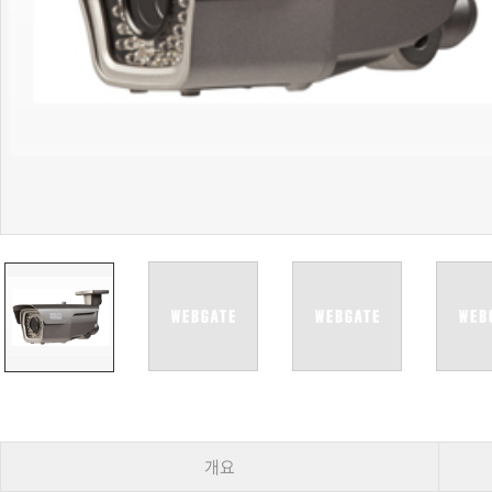
PoC DVR
대리점
PoC 카메라
오시는길
AHD / TVI
DVR
카메라
특화제품
불꽃감지 카메라
발열/열감지 카메라
외장 스토리지
자동 게이트 솔루션
주변기기
컨버터
키보드
기타
개요