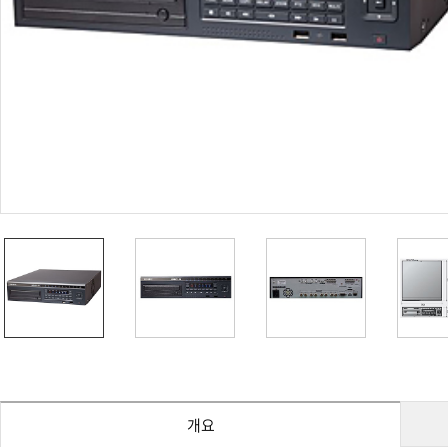
PoC DVR
대리점
PoC 카메라
오시는길
AHD / TVI
DVR
카메라
특화제품
불꽃감지 카메라
발열/열감지 카메라
외장 스토리지
자동 게이트 솔루션
주변기기
컨버터
키보드
기타
개요