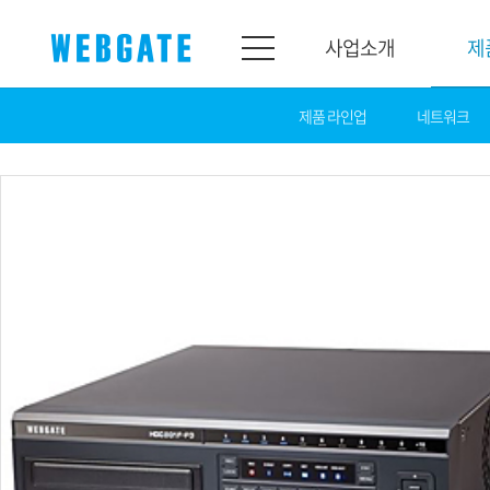
사업소개
제
제품 라인업
네트워크
사업소개
제품소개
웹게이트
제품라인업
개요
네트워크
연혁
카메라
조직도
NVR
인증
EX-SDI / HD-SDI
홍보센터
DVR
공지
카메라
뉴스
PoC 솔루션
광고