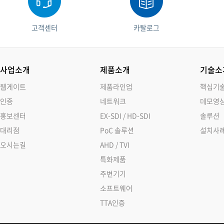
고객센터
카탈로그
사업소개
제품소개
기술소
웹게이트
제품라인업
핵심기
인증
네트워크
데모영
홍보센터
EX-SDI / HD-SDI
솔루션
대리점
PoC 솔루션
설치사
오시는길
AHD / TVI
특화제품
주변기기
소프트웨어
TTA인증