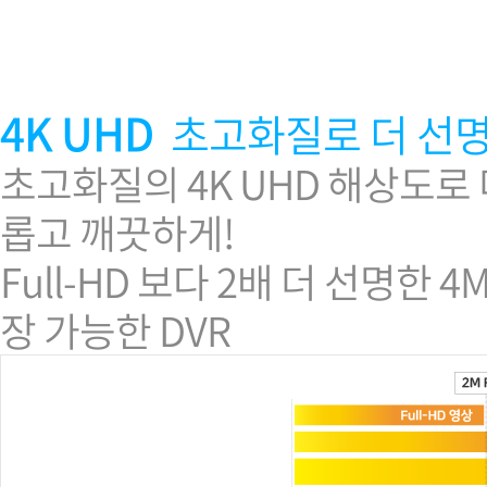
소프트웨어
VMS
모바일
재분배서버
4K
UHD
초고화질로 더 선
영상정보보안
AI
초고화질의 4K UHD 해상도로
TTA인증
롭고 깨끗하게!
NVR / DVR
카메라
Full-HD 보다 2배 더 선명한 
장 가능한 DVR