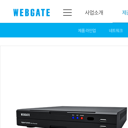
사업소개
제
제품 라인업
네트워크
사업소개
제품소개
웹게이트
제품라인업
개요
네트워크
연혁
카메라
조직도
NVR
인증
EX-SDI / HD-SDI
홍보센터
DVR
공지
카메라
뉴스
PoC 솔루션
광고