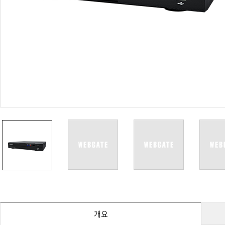
PoC DVR
대리점
PoC 카메라
오시는길
AHD / TVI
DVR
카메라
특화제품
불꽃감지 카메라
발열/열감지 카메라
외장 스토리지
자동 게이트 솔루션
주변기기
컨버터
키보드
기타
개요