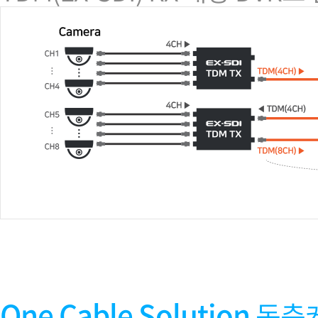
One Cable Solution
동축케