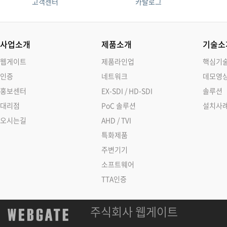
고객센터
카탈로그
사업소개
제품소개
기술소
웹게이트
제품라인업
핵심기
인증
네트워크
데모영
홍보센터
EX-SDI / HD-SDI
솔루션
대리점
PoC 솔루션
설치사
오시는길
AHD / TVI
특화제품
주변기기
소프트웨어
TTA인증
주식회사 웹게이트