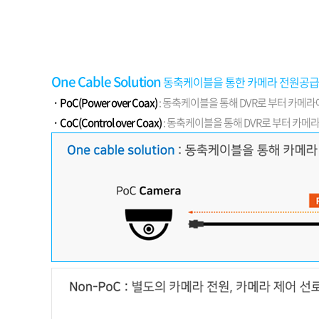
소프트웨어
VMS
모바일
재분배서버
영상정보보안
One Cable Solution
동축케이블을 통한 카메라 전원공급
AI
· PoC(Power over Coax)
: 동축케이블을 통해 DVR로 부터 카메
· CoC(Control over Coax)
: 동축케이블을 통해 DVR로 부터 카메
TTA인증
NVR / DVR
카메라