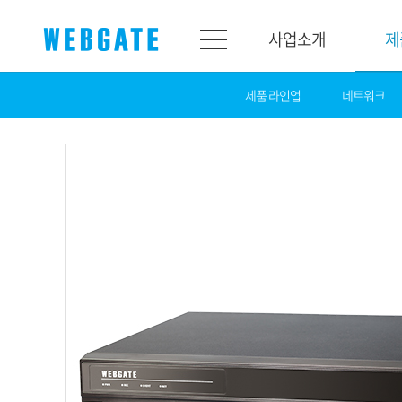
사업소개
제
제품 라인업
네트워크
사업소개
제품소개
웹게이트
제품라인업
개요
네트워크
연혁
카메라
조직도
NVR
인증
EX-SDI / HD-S
홍보센터
DVR
공지
카메라
뉴스
PoC 솔루션
광고