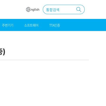
통합검색
주변기기
소프트웨어
TTA인증
원
조달
우수제품
종)
MAS계약