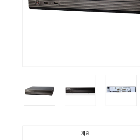
PoC DVR
대리점
PoC 카메라
오시는길
AHD / TVI
DVR
카메라
특화제품
불꽃감지 카메라
발열/열감지 카메라
외장 스토리지
자동 게이트 솔루션
주변기기
컨버터
키보드
기타
개요