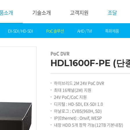
품소개
기술소개
고객지원
조달
EX-SDI / HD-SDI
PoC 솔루션
AHD / TVI
특화제품
기술소개
고객지
핵심기술
다운로드
PoC DVR
제품자료
데모영상
HDL1600F-PE (단
소프트웨어
솔루션
간편 매뉴얼
카탈로그
화재감지
하이브리드 2M 24V PoC DVR
기타자료
호텔&레저
최대 16채널(2M) 지원
DI
게임&카지노
24V PoC/CoC 지원
기술지원
은행
디지털 : HD-SDI, EX-SDI 1.0
설정가이드
교통
아날로그 : CVBS(960H, SD)
기술문의
산업
IP(Ethernet) : Onvif, WESP
기술자료
공공&교육
내장 HDD 5개 장착 가능(12TB 기본내장)