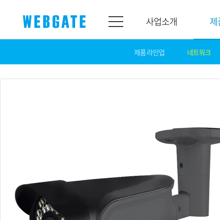
사업소개
제
제품 라인업
네트워크
사업소개
제품소개
웹게이트
제품라인업
개요
네트워크
연혁
카메라
조직도
NVR
인증
EX-SDI / HD-SDI
홍보센터
DVR
공지
카메라
뉴스
PoC 솔루션
광고