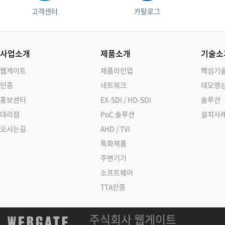
고객센터
카탈로그
사업소개
제품소개
기술소
웹게이트
제품라인업
핵심기
인증
네트워크
데모영
홍보센터
EX-SDI / HD-SDI
솔루션
대리점
PoC 솔루션
설치사
오시는길
AHD / TVI
특화제품
주변기기
소프트웨어
TTA인증
주식회사 웹게이트