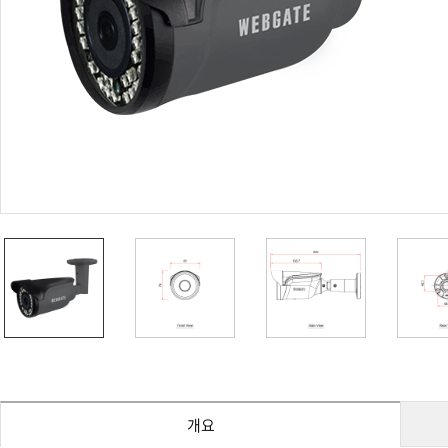
PoC DVR
대리점
PoC 카메라
오시는길
AHD / TVI
DVR
카메라
특화제품
불꽃감지 카메라
발열/열감지 카메라
외장 스토리지
자동 게이트 솔루션
주변기기
컨버터
키보드
기타
개요