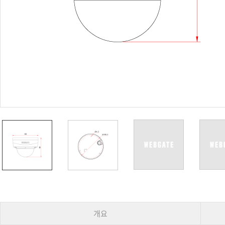
PoC DVR
대리점
PoC 카메라
오시는길
AHD / TVI
DVR
카메라
특화제품
불꽃감지 카메라
발열/열감지 카메라
외장 스토리지
자동 게이트 솔루션
주변기기
컨버터
키보드
기타
개요