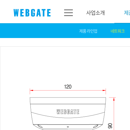
사업소개
제
제품 라인업
네트워크
사업소개
제품소개
웹게이트
제품라인업
개요
네트워크
연혁
카메라
조직도
NVR
인증
EX-SDI / HD-SDI
홍보센터
DVR
공지
카메라
뉴스
PoC 솔루션
광고