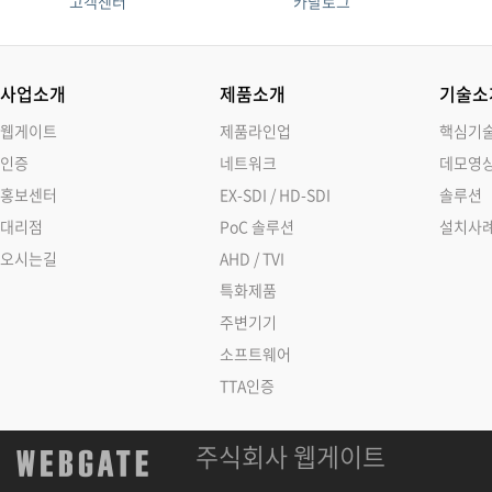
고객센터
카탈로그
사업소개
제품소개
기술소
웹게이트
제품라인업
핵심기
인증
네트워크
데모영
홍보센터
EX-SDI / HD-SDI
솔루션
대리점
PoC 솔루션
설치사
오시는길
AHD / TVI
특화제품
주변기기
소프트웨어
TTA인증
주식회사 웹게이트