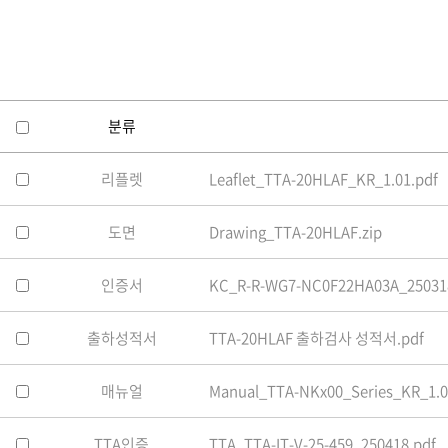
소프트웨어
VMS
모바일
재분배서버
영상정보보안
분류
AI
리플렛
Leaflet_TTA-20HLAF_KR_1.01.pdf
TTA인증
NVR / DVR
도면
Drawing_TTA-20HLAF.zip
카메라
인증서
KC_R-R-WG7-NC0F22HA03A_25031
출하성적서
TTA-20HLAF 출하검사 성적서.pdf
매뉴얼
Manual_TTA-NKx00_Series_KR_1.0
TTA인증
TTA_TTA-IT-V-25-459_250418.pdf