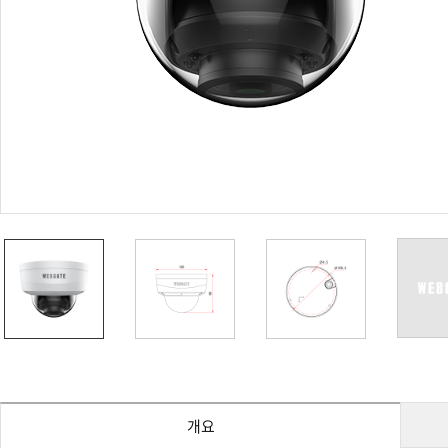
PoC DVR
대리점
PoC 카메라
오시는길
AHD / TVI
DVR
카메라
특화제품
불꽃감지 카메라
발열/열감지 카메라
외장 스토리지
자동 게이트 솔루션
주변기기
컨버터
키보드
기타
개요