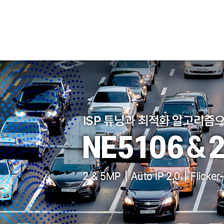
소프트웨어
VMS
모바일
재분배서버
영상정보보안
AI
TTA인증
NVR / DVR
카메라