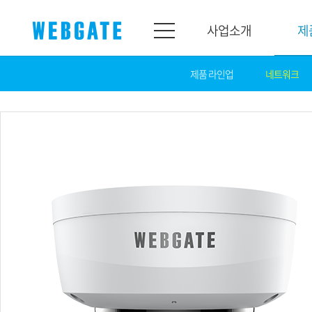
사업소개
제
제품 라인업
네트워크
사업소개
제품소개
웹게이트
제품라인업
개요
네트워크
연혁
카메라
조직도
NVR
인증
EX-SDI / HD-SDI
홍보센터
DVR
공지
카메라
뉴스
PoC 솔루션
광고