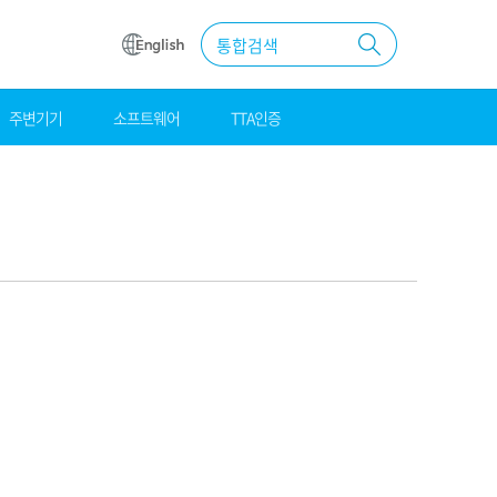
통합검색
주변기기
소프트웨어
TTA인증
원
조달
우수제품
MAS계약