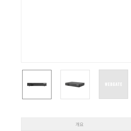
PoC DVR
대리점
PoC 카메라
오시는길
AHD / TVI
DVR
카메라
특화제품
불꽃감지 카메라
발열/열감지 카메라
외장 스토리지
자동 게이트 솔루션
주변기기
컨버터
키보드
기타
개요