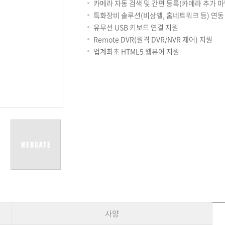
용어사전
리테일
카메라 자동 검색 및 간편 등록(카메라 추가 마
아파트
특화장비 솔루션(비상벨, 홈네트워크 등) 연동
서비스안내
유무선 USB 키보드 연결 지원
설치사례
Remote DVR(원격 DVR/NVR 제어) 지원
A/S 안내
업계최초 HTML5 웹뷰어 지원
FAQ
DDNS 서비스
사양