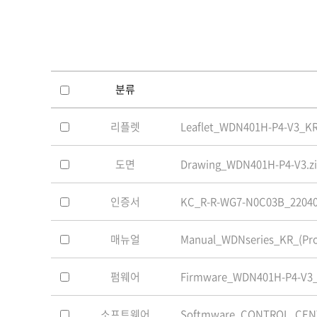
소프트웨어
VMS
모바일
재분배서버
영상정보보안
분류
AI
리플렛
Leaflet_WDN401H-P4-V3_KR
TTA인증
NVR / DVR
도면
Drawing_WDN401H-P4-V3.z
카메라
인증서
KC_R-R-WG7-N0C03B_22040
매뉴얼
Manual_WDNseries_KR_(Prod
펌웨어
Firmware_WDN401H-P4-V3_1
소프트웨어
Softmware_CONTROL_CENTE