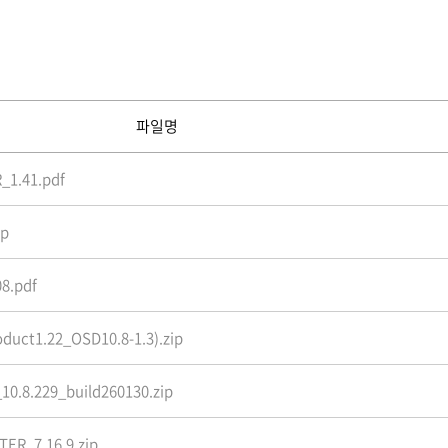
파일명
_1.41.pdf
ip
8.pdf
uct1.22_OSD10.8-1.3).zip
0.8.229_build260130.zip
R_7.16.9.zip