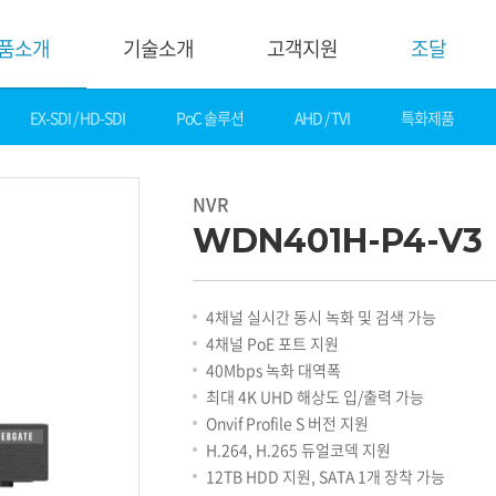
품소개
기술소개
고객지원
조달
EX-SDI / HD-SDI
PoC 솔루션
AHD / TVI
특화제품
기술소개
고객지
핵심기술
다운로드
NVR
제품자료
데모영상
WDN401H-P4-V3
소프트웨어
솔루션
간편 매뉴얼
카탈로그
화재감지
4채널 실시간 동시 녹화 및 검색 가능
기타자료
호텔&레저
4채널 PoE 포트 지원
DI
게임&카지노
40Mbps 녹화 대역폭
기술지원
은행
최대 4K UHD 해상도 입/출력 가능
설정가이드
교통
Onvif Profile S 버전 지원
기술문의
산업
H.264, H.265 듀얼코덱 지원
기술자료
공공&교육
12TB HDD 지원, SATA 1개 장착 가능