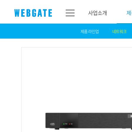
사업소개
제
제품 라인업
네트워크
사업소개
제품소개
웹게이트
제품라인업
개요
네트워크
연혁
카메라
조직도
NVR
인증
EX-SDI / HD-S
홍보센터
DVR
공지
카메라
뉴스
PoC 솔루션
광고