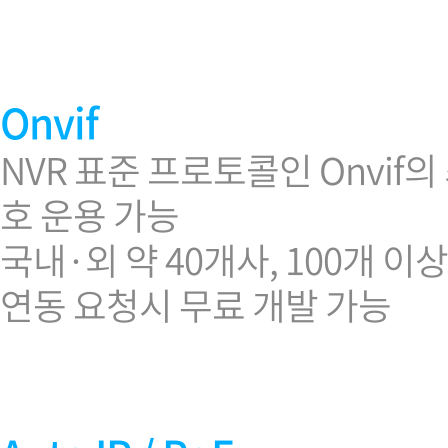
소프트웨어
VMS
모바일
재분배서버
Onvif
영상정보보안
AI
NVR 표준 프로토콜인 Onvif
TTA인증
호 운용 가능
NVR / DVR
카메라
국내·외 약 40개사, 100개 
연동 요청시 무료 개발 가능