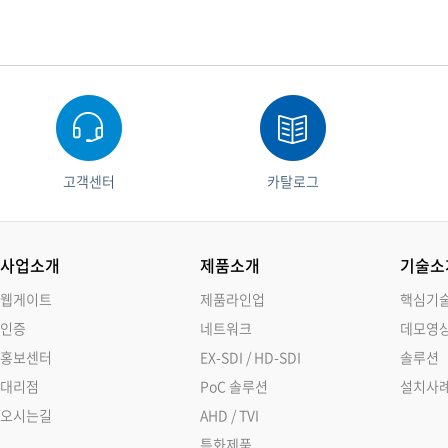
고객센터
카탈로그
사업소개
제품소개
기술소
웹게이트
제품라인업
핵심기
인증
네트워크
데모영
홍보센터
EX-SDI / HD-SDI
솔루션
대리점
PoC 솔루션
설치사
오시는길
AHD / TVI
특화제품