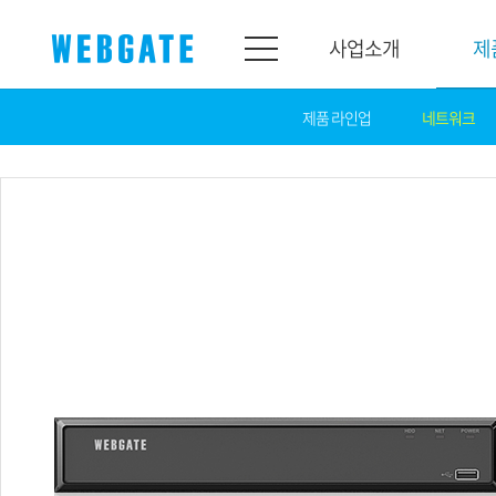
사업소개
제
제품 라인업
네트워크
사업소개
제품소개
웹게이트
제품라인업
개요
네트워크
연혁
카메라
조직도
NVR
인증
EX-SDI / HD-SDI
홍보센터
DVR
공지
카메라
뉴스
PoC 솔루션
광고