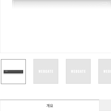
PoC DVR
대리점
PoC 카메라
오시는길
AHD / TVI
DVR
카메라
특화제품
불꽃감지 카메라
발열/열감지 카메라
외장 스토리지
자동 게이트 솔루션
주변기기
컨버터
키보드
기타
개요