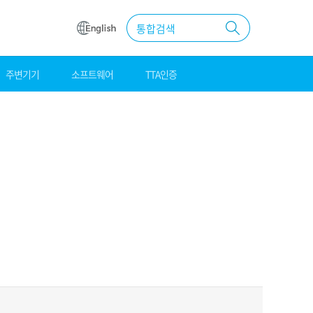
통합검색
주변기기
소프트웨어
TTA인증
원
조달
우수제품
MAS계약