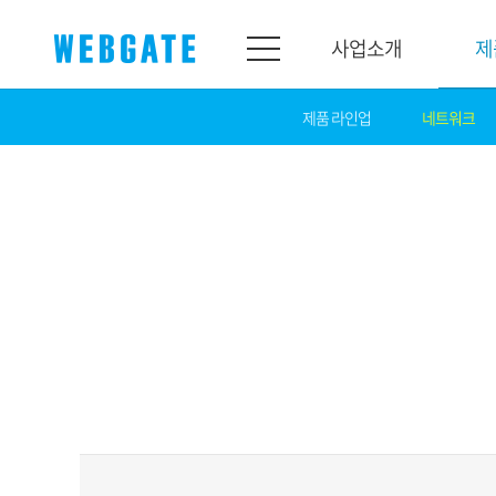
사업소개
제
제품 라인업
네트워크
사업소개
제품소개
웹게이트
제품라인업
개요
네트워크
연혁
카메라
조직도
NVR
인증
EX-SDI / HD-S
홍보센터
DVR
공지
카메라
뉴스
PoC 솔루션
광고