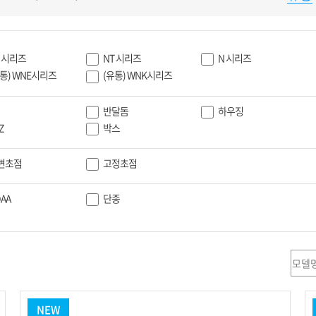
용어사전
리테일
아파트
서비스안내
설치사례
A/S 안내
E 시리즈
NT 시리즈
N 시리즈
FAQ
유통) WNE시리즈
(유통) WNK시리즈
DDNS 서비스
반달돔
하우징
Z
박스
변초점
고정초점
AA
단종
NEW