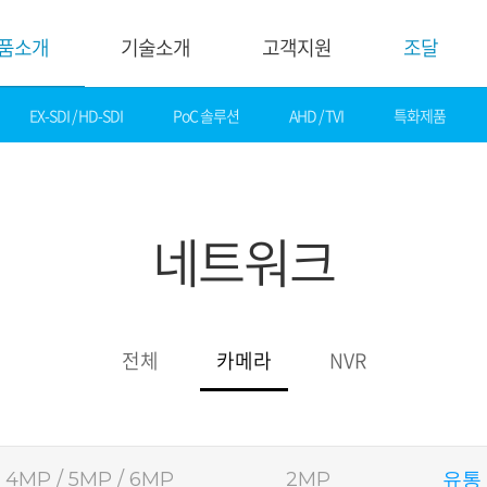
품소개
기술소개
고객지원
조달
EX-SDI / HD-SDI
PoC 솔루션
AHD / TVI
특화제품
기술소개
고객지
핵심기술
다운로드
제품자료
데모영상
네트워크
소프트웨어
솔루션
간편 매뉴얼
카탈로그
화재감지
기타자료
호텔&레저
DI
전체
카메라
NVR
게임&카지노
기술지원
은행
설정가이드
교통
기술문의
산업
기술자료
공공&교육
4MP / 5MP / 6MP
2MP
유통