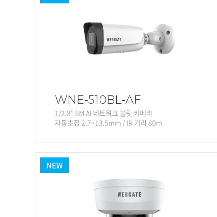
소프트웨어
VMS
모바일
재분배서버
영상정보보안
AI
TTA인증
WNE-510BL-AF
NVR / DVR
1/2.8" 5M AI 네트워크 블릿 카메라
카메라
자동초점 2.7~13.5mm / IR 거리 80m
NEW