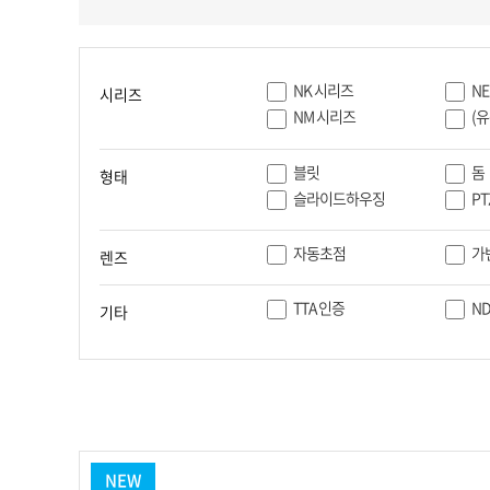
PoC DVR
대리점
PoC 카메라
오시는길
AHD / TVI
NK 시리즈
N
시리즈
DVR
NM 시리즈
(
카메라
블릿
돔
형태
특화제품
슬라이드하우징
PT
불꽃감지 카메라
자동초점
가
발열/열감지 카메라
렌즈
외장 스토리지
자동 게이트 솔루션
TTA 인증
ND
기타
주변기기
컨버터
키보드
기타
NEW