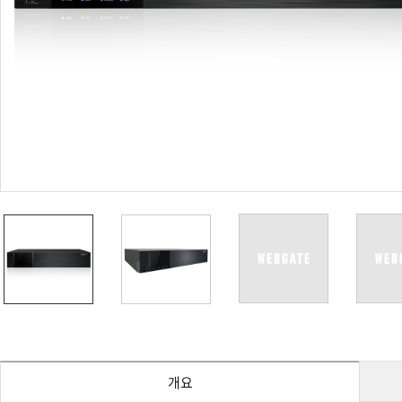
PoC DVR
대리점
PoC 카메라
오시는길
AHD / TVI
DVR
카메라
특화제품
불꽃감지 카메라
발열/열감지 카메라
외장 스토리지
자동 게이트 솔루션
주변기기
컨버터
키보드
기타
개요