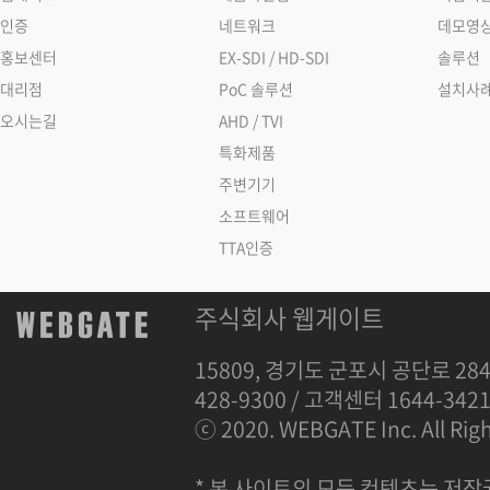
인증
네트워크
데모영
홍보센터
EX-SDI / HD-SDI
솔루션
대리점
PoC 솔루션
설치사
오시는길
AHD / TVI
특화제품
주변기기
소프트웨어
TTA인증
주식회사 웹게이트
15809, 경기도 군포시 공단로 284
428-9300 / 고객센터 1644-342
ⓒ 2020. WEBGATE Inc. All Righ
* 본 사이트의 모든 컨텐츠는 저작