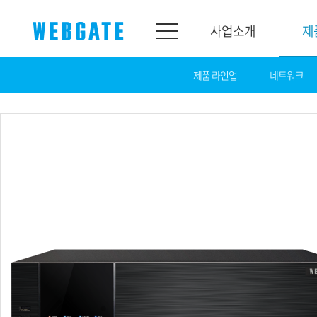
사업소개
제
제품 라인업
네트워크
사업소개
제품소개
웹게이트
제품라인업
개요
네트워크
연혁
카메라
조직도
NVR
인증
EX-SDI / HD-SDI
홍보센터
DVR
공지
카메라
뉴스
PoC 솔루션
광고