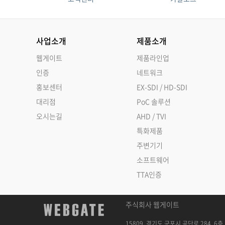
사업소개
제품소개
웹게이트
제품라인업
인증
네트워크
홍보센터
EX-SDI / HD-SDI
대리점
PoC 솔루션
오시는길
AHD / TVI
특화제품
주변기기
소프트웨어
TTA인증
주식회사 웹게이트
15809, 경기도 군포시 공단로 284, 6층 