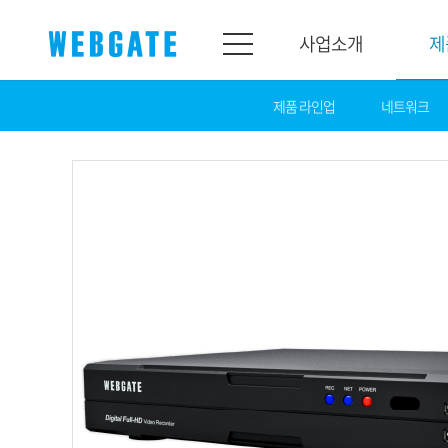
사업소개
제
제품 라인업
네트워크
사업소개
제품소개
웹게이트
제품라인업
개요
네트워크
연혁
카메라
조직도
NVR
인증
EX-SDI / HD-S
홍보센터
DVR
공지
카메라
뉴스
PoC 솔루션
광고