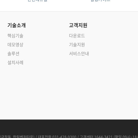
기술소개
고객지원
핵심기술
다운로드
데모영상
기술지원
솔루션
서비스안내
설치사례
(금정동, 한림벤처타운) / 대표전화 031-428-9300 / 고객센터 1644-3421 (평일 09시~18