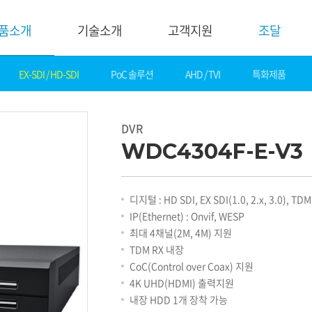
품소개
기술소개
고객지원
조달
EX-SDI / HD-SDI
PoC 솔루션
AHD / TVI
특화제품
기술소개
고객지
핵심기술
다운로드
DVR
제품자료
데모영상
WDC4304F-E-V3
소프트웨어
솔루션
간편 매뉴얼
카탈로그
화재감지
디지털 : HD SDI, EX SDI(1.0, 2.x, 3.0), TDM
기타자료
호텔&레저
IP(Ethernet) : Onvif, WESP
DI
게임&카지노
최대 4채널(2M, 4M) 지원
기술지원
은행
TDM RX 내장
설정가이드
교통
CoC(Control over Coax) 지원
기술문의
산업
4K UHD(HDMI) 출력지원
기술자료
공공&교육
내장 HDD 1개 장착 가능