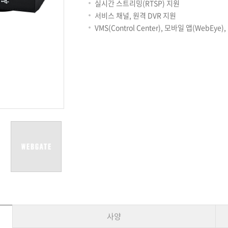
용어사전
리테일
실시간 스트리밍(RTSP) 지원
아파트
서비스 채널, 원격 DVR 지원
서비스안내
VMS(Control Center), 모바일 앱(WebEye
설치사례
A/S 안내
FAQ
DDNS 서비스
사양