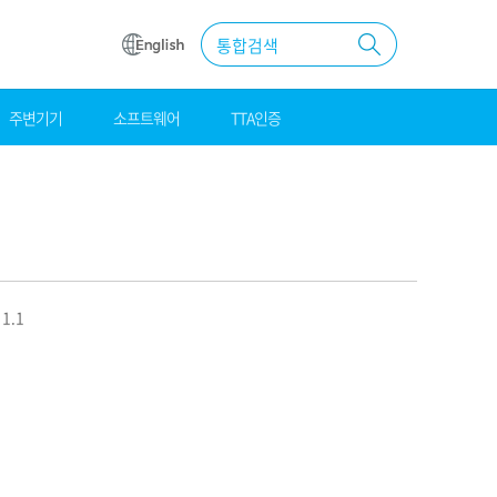
통합검색
주변기기
소프트웨어
TTA인증
원
조달
우수제품
MAS계약
 1.1