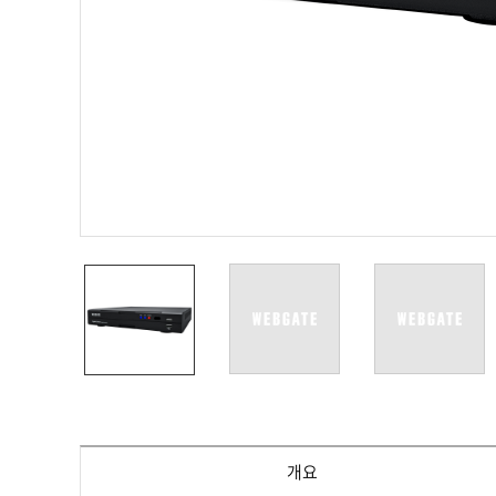
PoC DVR
대리점
PoC 카메라
오시는길
AHD / TVI
DVR
카메라
특화제품
불꽃감지 카메라
발열/열감지 카메라
외장 스토리지
자동 게이트 솔루션
주변기기
컨버터
키보드
기타
개요