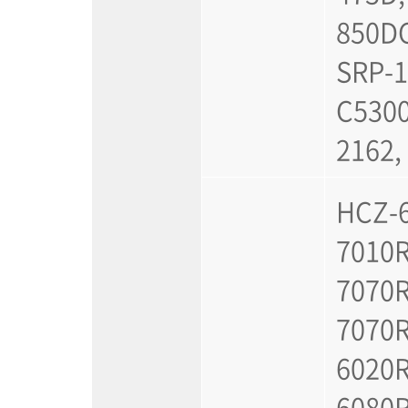
850DC
SRP-1
C5300
2162,
HCZ-6
7010R
7070R
7070R
6020R
6080R