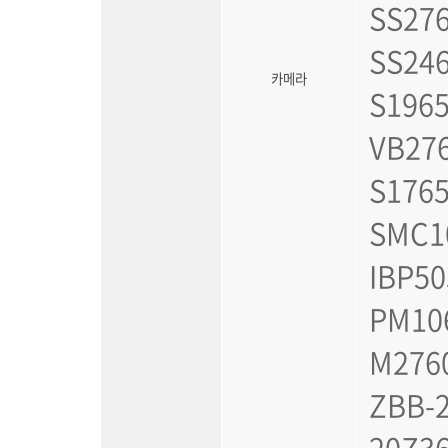
SS276
SS24
카메라
S1965
VB276
S1765
SMC1
IBP50
PM106
M2760
ZBB-2
20Z36