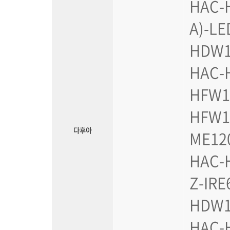
HAC-
A)-LE
HDW12
HAC-
HFW1
HFW1
다후아
ME12
HAC-
Z-IR
HDW1
HAC-