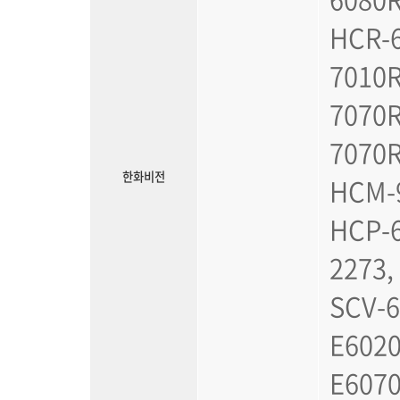
HCR-6
7010R
7070R
7070R
한화비전
HCM-9
HCP-6
2273,
SCV-6
E6020
E6070