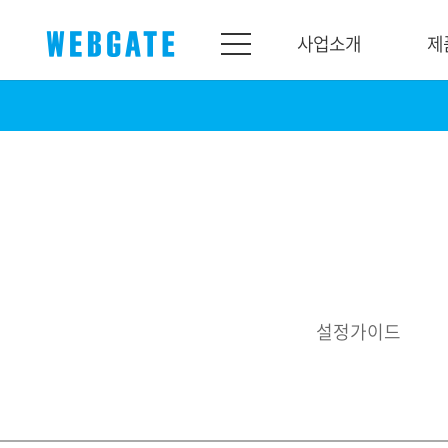
사업소개
제
사업소개
제품소개
웹게이트
제품라인업
개요
네트워크
연혁
카메라
조직도
NVR
인증
EX-SDI / HD-SDI
설정가이드
홍보센터
DVR
공지
카메라
뉴스
PoC 솔루션
광고