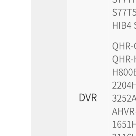
S77T5
HIB4 
QHR-
QHR-
H800E
2204H
DVR
3252A
AHVR-
1651H