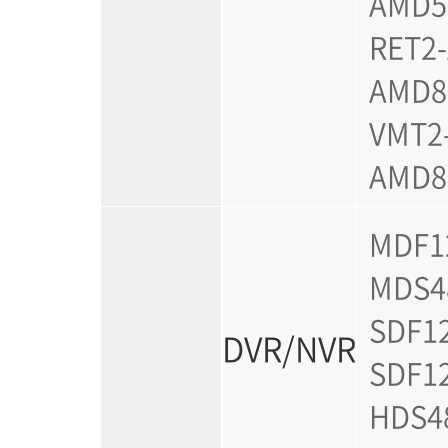
AMD5-
RET2
AMD8
VMT2-
AMD8
MDF12
MDS48
SDF1
DVR/NVR
SDF1
HDS48