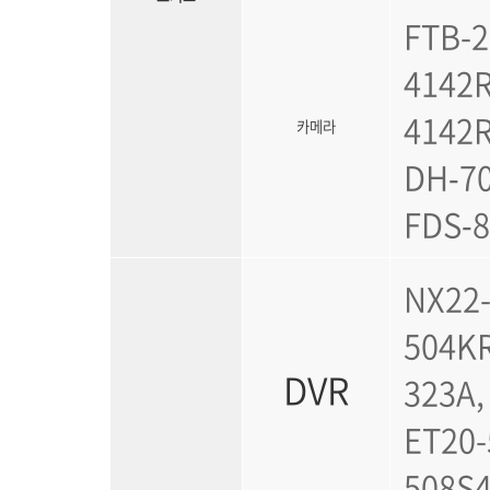
FTB-2
4142R
4142R
카메라
DH‑70
FDS‑
NX22-
504KR
DVR
323A,
ET20-
508S4