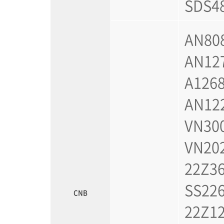
SDS4
AN808
AN127
A1268
AN122
VN30
VN202
22Z36
SS22
CNB
22Z1