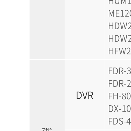
HUM1
ME120
HDW2
HDW2
HFW2
FDR-3
FDR-2
DVR
FH‑80
DX‑10
FDS‑4
포커스