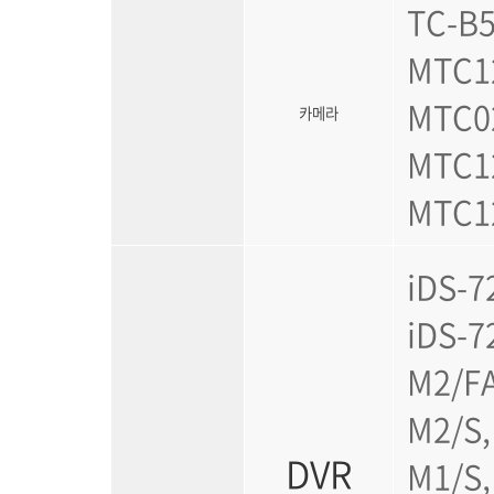
TC-B5
MTC1
MTC0
카메라
MTC1
MTC1
iDS-7
iDS-7
M2/FA
M2/S,
DVR
M1/S,