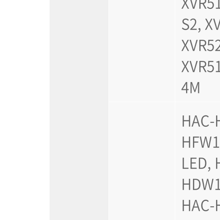
XVR51
S2, X
XVR52
XVR5
4M
HAC-
HFW14
LED, 
HDW14
HAC-