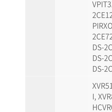
VPIT3
2CE12
PIRXO
2CE72
DS-2C
DS-2C
DS-2
XVR51
I, XV
HCVR0