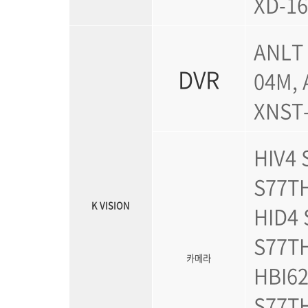
XD‑1
ANLT 
DVR
04M, 
XNST-
HIV4 
S77TH
K VISION
HID4 
S77TH
카메라
HBI62
S77TH