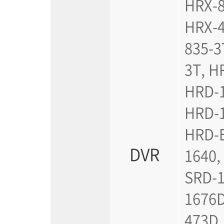
HRX-8
소프트웨어
VMS
HRX-4
모바일
835-3
재분배서버
영상정보보안
3T, H
AI
HRD-1
TTA인증
NVR / DVR
HRD-1
카메라
HRD-E
DVR
1640,
SRD-1
1676D
473D,