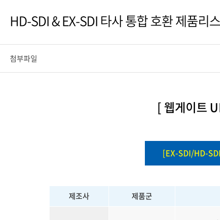
PoC DVR
대리점
PoC 카메라
HD-SDI & EX-SDI 타사 통합 호환 제품리
오시는길
AHD / TVI
DVR
첨부파일
카메라
특화제품
불꽃감지 카메라
[ 웹게이트 
발열/열감지 카메라
외장 스토리지
자동 게이트 솔루션
[EX-SDI/HD-SD
주변기기
컨버터
키보드
제조사
제품군
기타