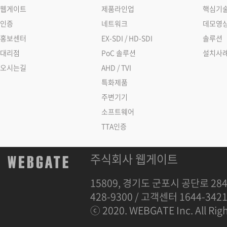
웹게이트
제품라인업
핵심기
인증
네트워크
데모영
홍보센터
EX-SDI / HD-SDI
솔루션
대리점
PoC 솔루션
설치사
오시는길
AHD / TVI
특화제품
주변기기
소프트웨어
TTA인증
주식회사 웹게이트
15809, 경기도 군포시 공단로 284
428-9300 / 고객센터 1644-342
ⓒ 2020. WEBGATE Inc. All Righ